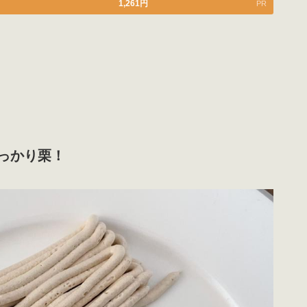
1,261
円
PR
っかり栗！