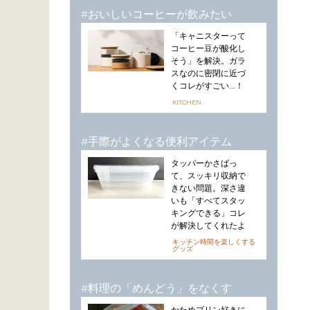
#おいしいコーヒーが飲みたい
「キャニスターって
コーヒー豆が酸化し
そう」を解決。ガラ
スなのに密閉に近づ
くコレがすごい…！
KITCHEN
#手際がよくなる便利アイテム
タッパーかさばっ
て、スッキリ収納で
きない問題。深さ違
いも「すべてスタッ
キングできる」コレ
が解決してくれたよ
キッチン時間を楽しくする
グッズ
#料理の「めんどう」をなくす