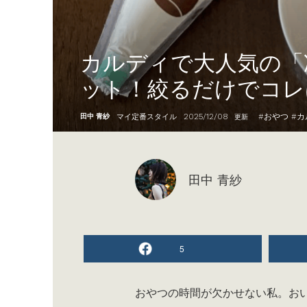
カルディで大人気の「
ット！絞るだけでコレ
2025/12/08
#
おやつ
#
カ
田中 青紗
マイ定番スタイル
更新
田中 青紗
5
おやつの時間が欠かせない私。お