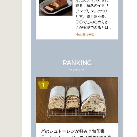
かためプリン好きに
贈る「執念のイタリ
アンプリン」のつく
り方。濾し器不要、
〇〇でこのなめらか
さが実現できるとは…
食の裏ワザ集
RANKING
ランキング
どのシュトーレンが好み？無印良