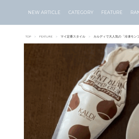
NEW ARTICLE
CATEGORY
FEATURE
RA
Skip
to
TOP
FEATURE
マイ定番スタイル
カルディで大人気の「冷凍モン
content