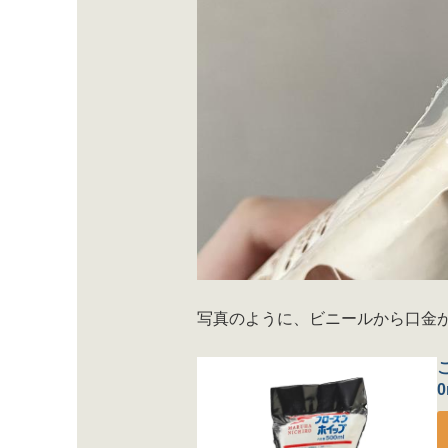
写真のように、ビニールから口金
0