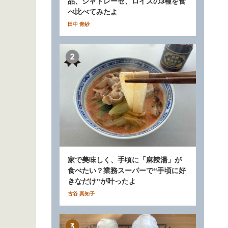
品、シャトレーゼ、ロイズの3種を食
べ比べてみたよ
田中 青紗
家で美味しく、手頃に「麻辣湯」が
食べたい？業務スーパーで“手頃に好
きなだけ”が叶ったよ
古谷 真知子