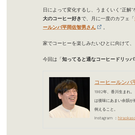
日によって変化するし、うまくいく“正解
大のコーヒー好き
で、月に一度のカフェ「
ールンバ平岡佐智男さん
。
家でコーヒーを楽しみたいひとに向けて、
今回は「
知ってると通なコーヒードリッパ
コーヒールンバ
1982年、香川生まれ
は後味にあまい余韻が
例えること。
Instagram ：
hiraokas