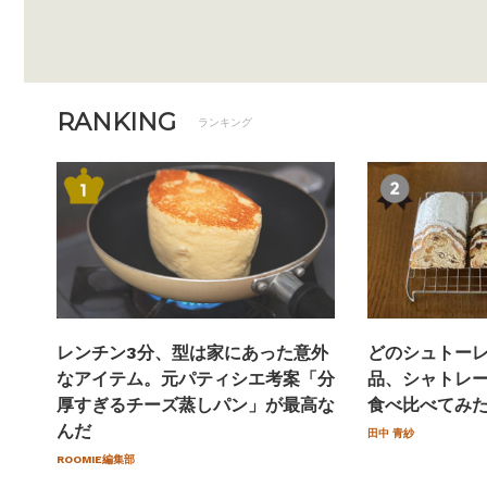
RANKING
ランキング
レンチン3分、型は家にあった意外
どのシュトー
なアイテム。元パティシエ考案「分
品、シャトレー
厚すぎるチーズ蒸しパン」が最高な
食べ比べてみ
んだ
田中 青紗
ROOMIE編集部