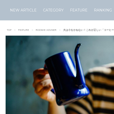
NEW ARTICLE
CATEGORY
FEATURE
RANKING
Skip
to
TOP
FEATURE
ROOMIE ADVISER
大は小をかねない！これが正しい「コーヒー
content