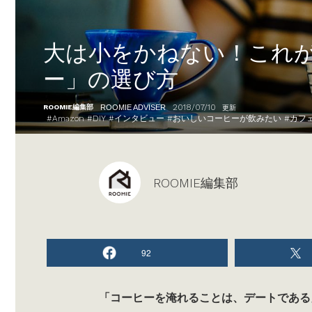
大は小をかねない！これ
ー」の選び方
2018/07/10
ROOMIE編集部
ROOMIE ADVISER
更新
#
Amazon
#
DIY
#
インタビュー
#
おいしいコーヒーが飲みたい
#
カフ
ROOMIE編集部
92
「コーヒーを淹れることは、デートである